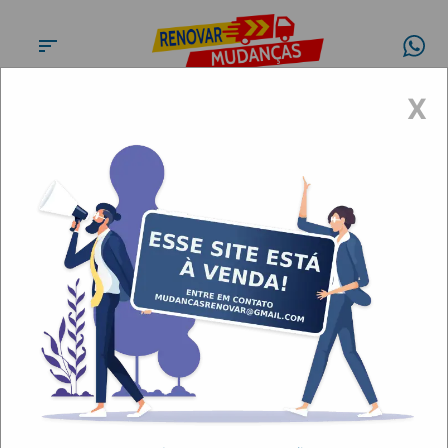
X
Transportes, fretes, carretos
e mudanças no Tatuapé
Artigos
Transportes, fretes,