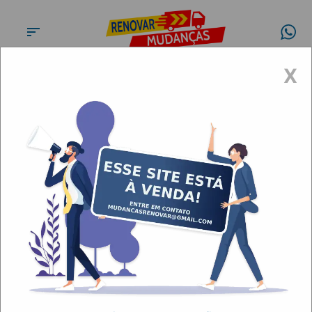
X
Mudanças e fretes para
idosos