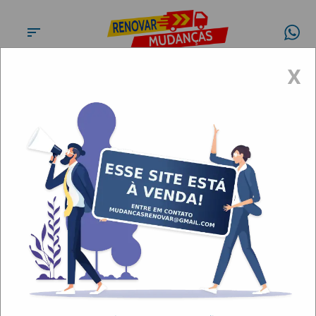
X
Mudanças e fretes no
Ipiranga