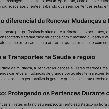
e a embalagem inicial até o descarregamento, cada etapa é cui
anquilidade aos clientes, sabendo que seus pertences estão e
: o diferencial da Renovar Mudanças e 
mposta por profissionais altamente treinados e experientes, q
transportado e tratam cada mudança com o máximo cuidado e at
eles estão preparados para enfrentar qualquer desafio com co
s e Transportes na Saúde e região
dade da mudança, a Renovar Mudanças e Fretes oferece uma va
enos carretos a mudanças de grande porte, eles têm a experiên
ua abordagem personalizada garante que cada cliente receba 
o: Protegendo os Pertences Durante 
as e Fretes está no seu empacotamento estratégico na hora de