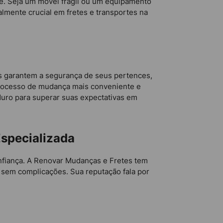
e. Seja um móvel frágil ou um equipamento
almente crucial em fretes e transportes na
as garantem a segurança de seus pertences,
rocesso de mudança mais conveniente e
duro para superar suas expectativas em
Especializada
onfiança. A Renovar Mudanças e Fretes tem
 sem complicações. Sua reputação fala por