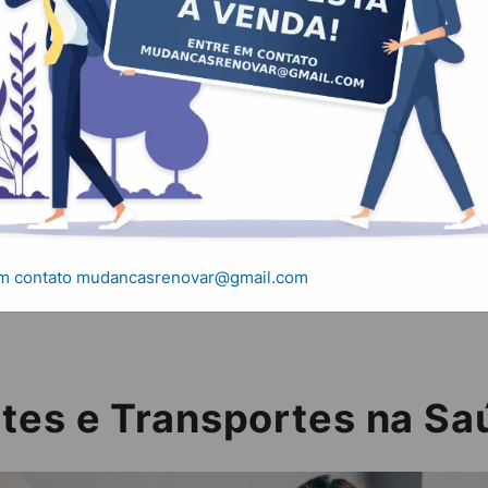
nsportes na Saúde
s e Transportes na Saúde
em contato mudancasrenovar@gmail.com
etes e Transportes na Sa