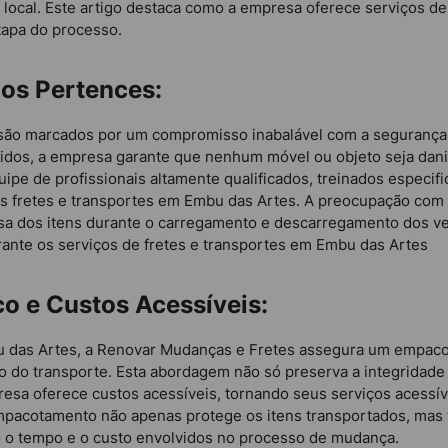
 local. Este artigo destaca como a empresa oferece serviços d
tapa do processo.
os Pertences:
são marcados por um compromisso inabalável com a segurança e
os, a empresa garante que nenhum móvel ou objeto seja danif
ipe de profissionais altamente qualificados, treinados especi
us fretes e transportes em Embu das Artes. A preocupação com 
 dos itens durante o carregamento e descarregamento dos veí
rante os serviços de fretes e transportes em Embu das Artes
o e Custos Acessíveis:
bu das Artes, a Renovar Mudanças e Fretes assegura um empac
go do transporte. Esta abordagem não só preserva a integridad
presa oferece custos acessíveis, tornando seus serviços acessí
empacotamento não apenas protege os itens transportados, ma
do o tempo e o custo envolvidos no processo de mudança.