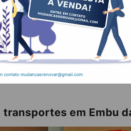
nsportes em Embu 
s e transportes em Embu das Artes
em contato mudancasrenovar@gmail.com
e transportes em Embu d