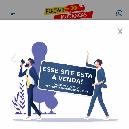
X
Fretes e Mudanças Vila das
Mercês