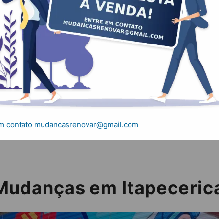
anças em Itapecer
s e Mudanças em Itapecerica da Serra
em contato mudancasrenovar@gmail.com
 Mudanças em Itapecerica