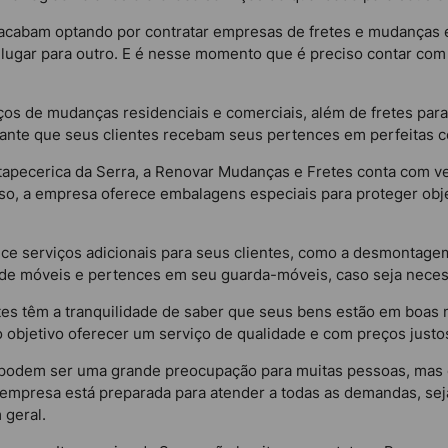
 acabam optando por contratar empresas de fretes e mudanças e
m lugar para outro. E é nesse momento que é preciso contar c
os de mudanças residenciais e comerciais, além de fretes par
arante que seus clientes recebam seus pertences em perfeitas c
Itapecerica da Serra, a Renovar Mudanças e Fretes conta com 
sso, a empresa oferece embalagens especiais para proteger obje
ce serviços adicionais para seus clientes, como a desmonta
e móveis e pertences em seu guarda-móveis, caso seja neces
tes têm a tranquilidade de saber que seus bens estão em boas
objetivo oferecer um serviço de qualidade e com preços justos,
 podem ser uma grande preocupação para muitas pessoas, mas 
 empresa está preparada para atender a todas as demandas, se
 geral.