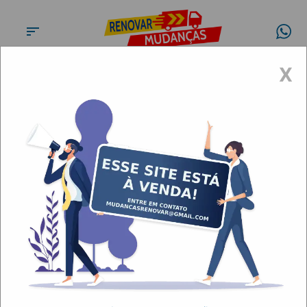
X
Fretes e carretos na Vila
Mariana