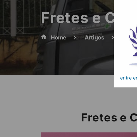
Fretes e Car
Home
Artigos
Frete
entre 
Fretes e 