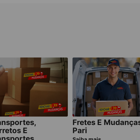
ansportes,
Fretes E Mudança
rretos E
Pari
ansportes
Saiba mais