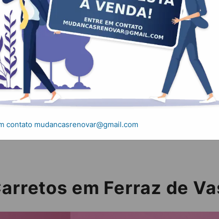
retos em Ferraz de
s e Carretos em Ferraz de Vasconcelos
em contato mudancasrenovar@gmail.com
Carretos em Ferraz de V