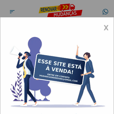
X
Fretes, carretos e transportes
Granja Viana
Artigos
Fretes, carretos e