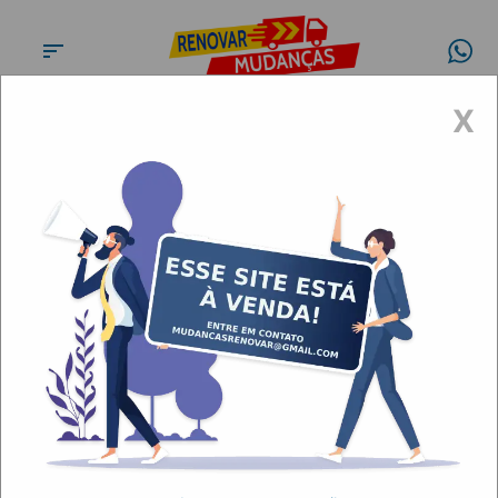
X
Fretes, Carretos e Transporte
No ABC