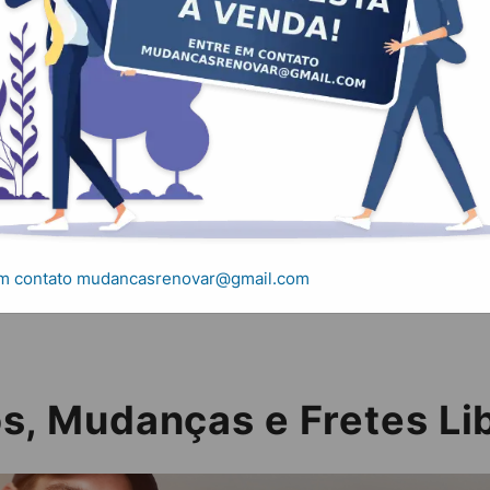
danças e Fretes L
tos, Mudanças e Fretes Liberdade
em contato mudancasrenovar@gmail.com
s, Mudanças e Fretes L