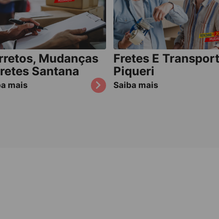
rretos, Mudanças
Fretes E Transpor
Fretes Santana
Piqueri
ba mais
Saiba mais