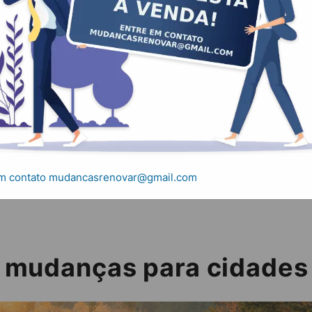
udanças para cida
tos e mudanças para cidades do interior
em contato mudancasrenovar@gmail.com
 mudanças para cidades 