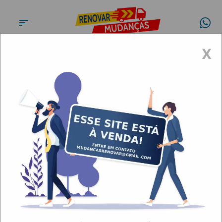
X
Carretos e Mudanças na Praia
Grande