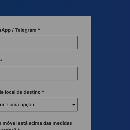
sApp / Telegram
*
a
*
de local de destino
*
 móvel está acima das medidas