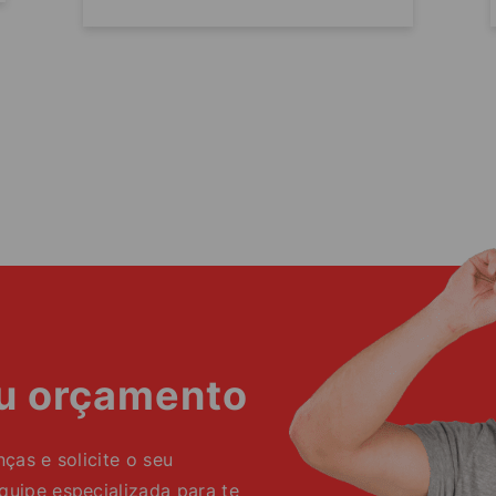
eu orçamento
as e solicite o seu
ipe especializada para te