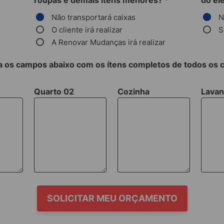
roupas e demais itens menores?
*
do el
Não transportará caixas
N
O cliente irá realizar
S
A Renovar Mudanças irá realizar
 os campos abaixo com os ítens completos de todos os
Quarto 02
Cozinha
Lavan
SOLICITAR MEU ORÇAMENTO