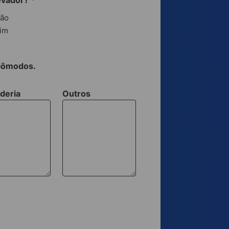
evador?
*
ão
im
 cômodos.
deria
Outros