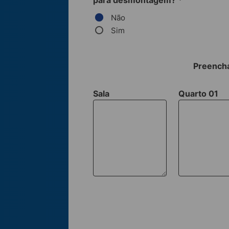
para desmontagem?
*
Não
Sim
Preencha
Sala
Quarto 01