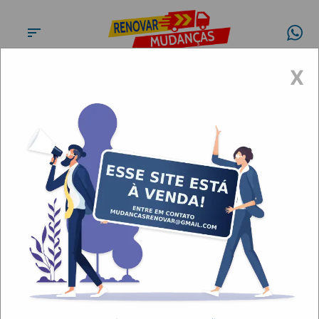
X
Conheça a
Renovar
Mudanças