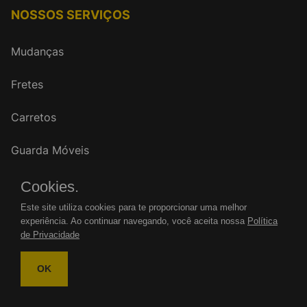
NOSSOS SERVIÇOS
Mudanças
Fretes
Carretos
Guarda Móveis
Cookies.
FALE CONOSCO
Este site utiliza cookies para te proporcionar uma melhor
experiência. Ao continuar navegando, você aceita nossa
Política
WhatsApp: (11)
de Privacidade
Tel.: (11)
OK
mudancasrenovar@gmail.com