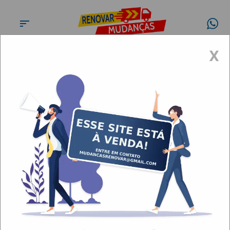
X
Conheça a
Renovar
Mudanças