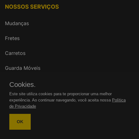
NOSSOS SERVIÇOS
Mudanças
Fretes
Carretos
Guarda Móveis
Cookies.
FALE CONOSCO
Este site utiliza cookies para te proporcionar uma melhor
experiência. Ao continuar navegando, você aceita nossa
Política
WhatsApp: (11)
de Privacidade
Tel.: (11)
OK
mudancasrenovar@gmail.com