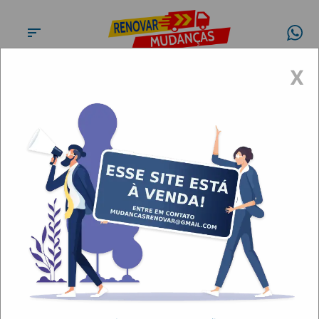
X
Conheça a
Renovar
Mudanças