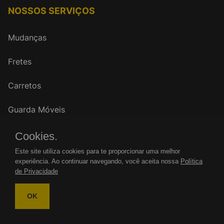
NOSSOS SERVIÇOS
Mudanças
Fretes
Carretos
Guarda Móveis
Cookies.
FALE CONOSCO
Este site utiliza cookies para te proporcionar uma melhor
experiência. Ao continuar navegando, você aceita nossa
Política
WhatsApp: (11)
de Privacidade
Tel.: (11)
OK
mudancasrenovar@gmail.com